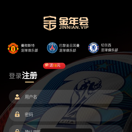
送
18
元
注册
登录