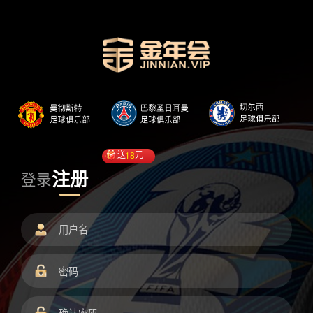
送
18
元
注册
登录