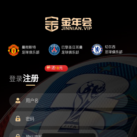
送
18
元
注册
登录