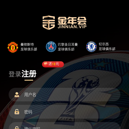
送
18
元
注册
登录