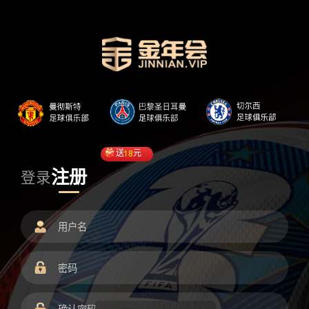
送
18
元
注册
登录