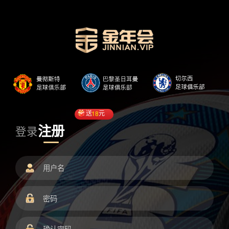
送
18
元
注册
登录